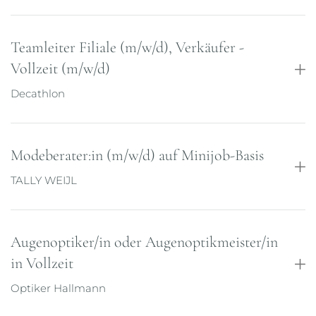
Teamleiter Filiale (m/w/d), Verkäufer -
Vollzeit (m/w/d)
Decathlon
Modeberater:in (m/w/d) auf Minijob-Basis
schroedel-personal@ertl.de
TALLY WEIJL
Verkäufer (m/w/x) - Vollzeit
Augenoptiker/in oder Augenoptikmeister/in
joinus.decathlon-karriere.de
in Vollzeit
Jetzt bewerben!
Optiker Hallmann