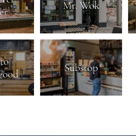
Mr. Wok
er
to
Substop
 Food