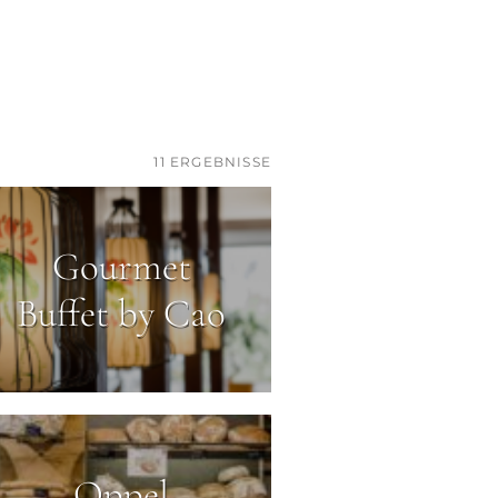
11
ERGEBNISSE
Gourmet
Buffet by Cao
Oppel