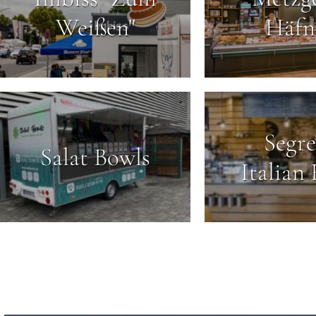
Weißen"
Häfn
Segre
Salat Bowls
Italian