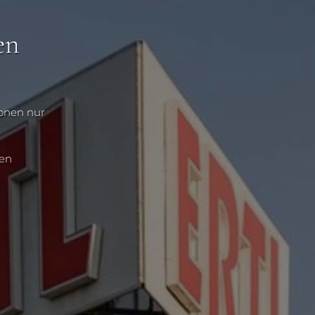
en
ionen nur
nen