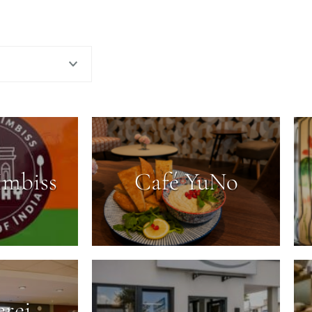
Imbiss
Café YuNo
rei