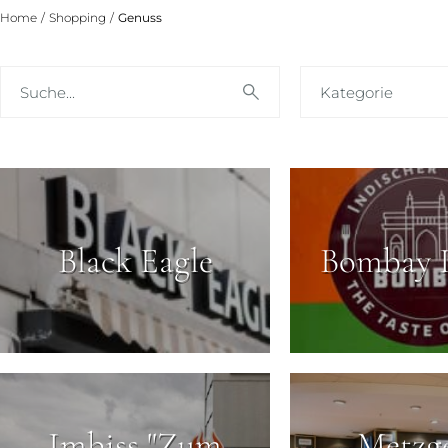
Home
/
Shopping
/
Genuss
Suche...
Kategorie
Black Eagle
Bombay 
Imbiss "Zum
Metzge