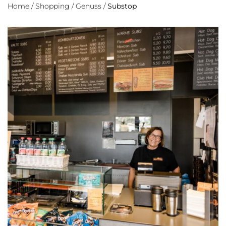
Home
/
Shopping
/
Genuss
/
Substop