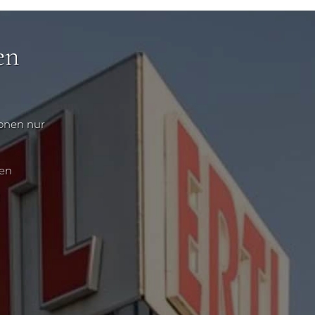
en
ionen nur
nen