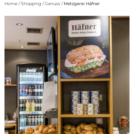
Home
/
Shopping
/
Genuss
/
Metzgerei Häfner