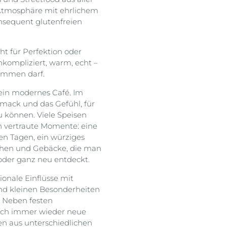
Atmosphäre mit ehrlichem
nsequent glutenfreien
ht für Perfektion oder
unkompliziert, warm, echt –
ommen darf.
 ein modernes Café. Im
mack und das Gefühl, für
u können. Viele Speisen
 vertraute Momente: eine
en Tagen, ein würziges
uchen und Gebäcke, die man
 oder ganz neu entdeckt.
ionale Einflüsse mit
d kleinen Besonderheiten
. Neben festen
auch immer wieder neue
en aus unterschiedlichen