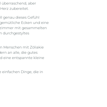
l überraschend, aber
Herz zubereitet.
l genau dieses Gefühl
, gemütliche Ecken und eine
hnzimmer mit gesammelten
in durchgestyltes
 an Menschen mit Zöliakie
ern an alle, die gutes
d eine entspannte kleine
einfachen Dinge, die in