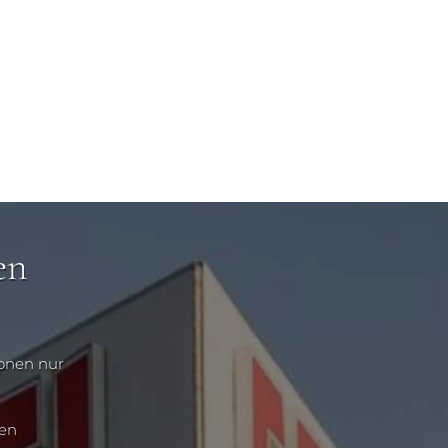
en
ionen nur
nen