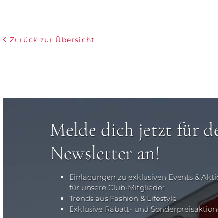
Zurück zur Übersicht
Melde dich jetzt für d
Newsletter an!
Einladungen zu exklusiven Events & Akt
für unsere Club-Mitglieder
Trends aus Fashion & Lifestyle
Exklusive Rabatt- und Sonderpreisaktio