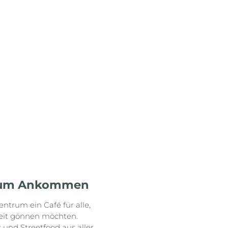
 zum Ankommen
ntrum ein Café für alle,
szeit gönnen möchten.
s und Streetfood aus aller