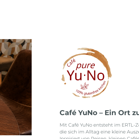
Café YuNo – Ein Ort
Mit Café YuNo entsteht im ERTL-Ze
die sich im Alltag eine kleine Au
Inspiriert von Reisen, kleinen Café