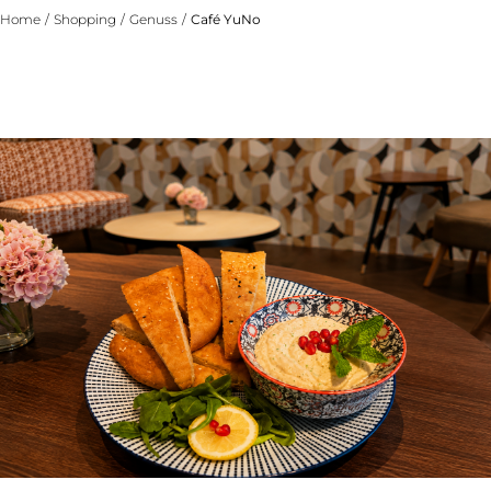
Home
/
Shopping
/
Genuss
/
Café YuNo