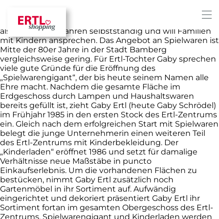
Für die Familie Ertl gilt es nun, Kunden für ihre
Ladenflächen zu gewinnen. Tochter Gaby macht sich
als erste mit 22 Jahren selbstständig und will Familien
mit Kindern ansprechen. Das Angebot an Spielwaren ist
Mitte der 80er Jahre in der Stadt Bamberg
vergleichsweise gering. Für Ertl-Tochter Gaby sprechen
viele gute Gründe für die Eröffnung des
„Spielwarengigant“, der bis heute seinem Namen alle
Ehre macht. Nachdem die gesamte Fläche im
Erdgeschoss durch Lampen und Haushaltswaren
bereits gefüllt ist, zieht Gaby Ertl (heute Gaby Schrödel)
im Frühjahr 1985 in den ersten Stock des Ertl-Zentrums
ein. Gleich nach dem erfolgreichen Start mit Spielwaren
belegt die junge Unternehmerin einen weiteren Teil
des Ertl-Zentrums mit Kinderbekleidung. Der
„Kinderladen“ eröffnet 1986 und setzt für damalige
Verhältnisse neue Maßstäbe in puncto
Einkaufserlebnis. Um die vorhandenen Flächen zu
bestücken, nimmt Gaby Ertl zusätzlich noch
Gartenmöbel in ihr Sortiment auf. Aufwändig
eingerichtet und dekoriert präsentiert Gaby Ertl ihr
Sortiment fortan im gesamten Obergeschoss des Ertl-
Zentrums. Spielwarengigant und Kinderladen werden