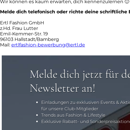
Wir können es kaum erwarten, dich kennenzulernen 🙂
Melde dich telefonisch oder richte deine schriftlich
Ertl Fashion GmbH
z.Hd. Frau Lutter
Emil-Kemmer-Str. 19
96103 Hallstadt/Bamberg
Mail:
ertlfashion-bewerbung@ertl.de
Melde dich jetzt für d
Newsletter an!
Einladungen zu exklusiven Events & Akt
für unsere Club-Mitglieder
Trends aus Fashion & Lifestyle
Exklusive Rabatt- und Sonderpreisaktio