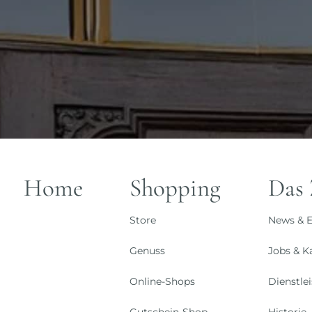
Home
Shopping
Das
Store
News & E
Genuss
Jobs & Ka
Online-Shops
Dienstle
Gutschein-Shop
Historie