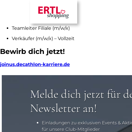
NEUE CHALLENGE GESUCHT?
Komm‘ in unser Team und erlebe die DECATHLON-Eup
Teamleiter Filiale (m/w/x)
Verkäufer (m/w/x) – Vollzeit
Bewirb dich jetzt!
joinus.decathlon-karriere.de
Melde dich jetzt für d
Newsletter an!
Einladungen zu exklusiven Events & Akt
für unsere Club-Mitglieder