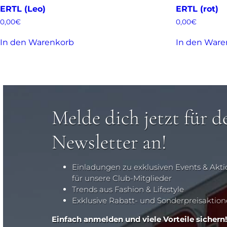
ERTL (Leo)
ERTL (rot)
0,00
€
0,00
€
In den Warenkorb
In den Ware
Melde dich jetzt für d
Newsletter an!
Einladungen zu exklusiven Events & Akt
für unsere Club-Mitglieder
Trends aus Fashion & Lifestyle
Exklusive Rabatt- und Sonderpreisaktio
Einfach anmelden und viele Vorteile sichern!