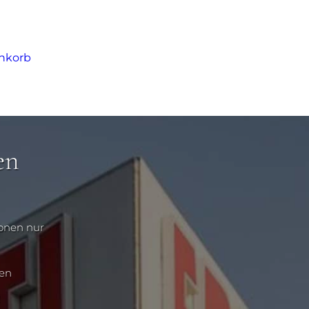
nkorb
en
ionen nur
nen