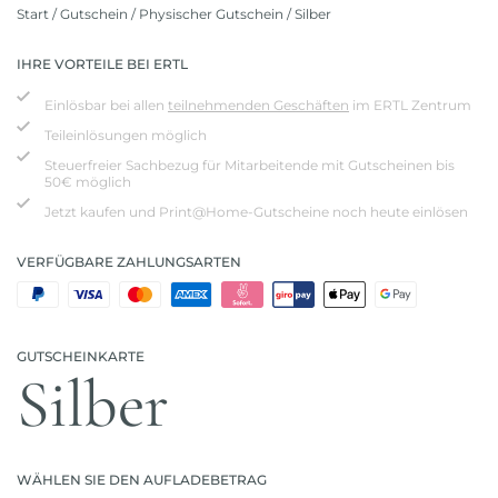
Start
/
Gutschein
/
Physischer Gutschein
/ Silber
IHRE VORTEILE BEI ERTL
Einlösbar bei allen
teilnehmenden Geschäften
im ERTL Zentrum
Teileinlösungen möglich
Steuerfreier Sachbezug für Mitarbeitende mit Gutscheinen bis
50€ möglich
Jetzt kaufen und Print@Home-Gutscheine noch heute einlösen
VERFÜGBARE ZAHLUNGSARTEN
GUTSCHEINKARTE
Silber
WÄHLEN SIE DEN AUFLADEBETRAG