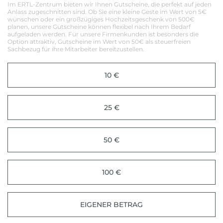
Im ERTL-Zentrum bieten wir Ihnen Gutscheine, die perfekt auf jeden
Anlass zugeschnitten sind. Ob Sie eine kleine Geste im Wert von 5€
wünschen oder ein großzügiges Hochzeitsgeschenk von 500€
planen, unsere Gutscheine können flexibel nach Ihrem Bedarf
aufgeladen werden. Für unsere Firmenkunden ist besonders die
Option attraktiv, Gutscheine im Wert von 50€ als steuerfreien
Sachbezug für ihre Mitarbeiter bereitzustellen.
10 €
25 €
50 €
100 €