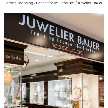
Home
/
Shopping
/
Geschäfte im Zentrum
/
Juwelier Bauer