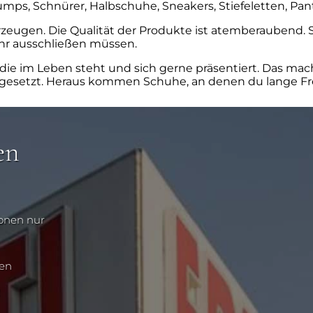
Pumps, Schnürer, Halbschuhe, Sneakers, Stiefeletten, Pan
rzeugen. Die Qualität der Produkte ist atemberaubend. 
ehr ausschließen müssen.
die im Leben steht und sich gerne präsentiert. Das mach
setzt. Heraus kommen Schuhe, an denen du lange Fre
en
ionen nur
nen