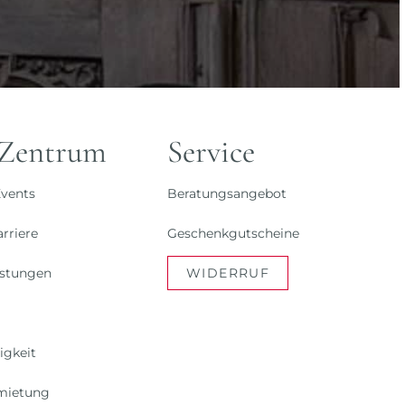
 Zentrum
Service
vents
Beratungsangebot
rriere
Geschenkgutscheine
istungen
WIDERRUF
igkeit
mietung