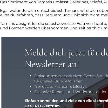
Das Sortiment von Tamaris umfasst Ballerinas, Stiefel, 
Egal wofür du dich entscheidest: Tamaris wird dich übe
wirst du erfahren, dass Bequem und Chic sich nicht m
Tamaris designt für die selbstbewusste Frau von heute, 
und Formen werden übernommen und zeitlos chic umge
Melde dich jetzt für d
Newsletter an!
Einladungen zu exklusiven Events & Akt
für unsere Club-Mitglieder
Trends aus Fashion & Lifestyle
Exklusive Rabatt- und Sonderpreisaktio
Einfach anmelden und viele Vorteile sichern!
Das ERTL-Zentrum