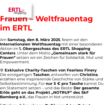
Gemeinsam stark für
Frauen – Weltfrauentag
im ERTL
Am
Samstag, den 8. März 2025
, feiern wir den
Internationalen Weltfrauentag
mit einer besonderen
Aktion im
1. Obergeschoss des ERTL Shopping
Centers
. Unter dem Motto
„Gemeinsam stark für
Frauen“
setzen wir ein Zeichen für Solidarität, Mut und
Empowerment.
🌸
Exklusive Charity-Taschen von Fearless Finery
Die einzigartigen
Taschen
, entworfen von
Christina
,
erzählen eine inspirierende Geschichte von Stärke und
Selbstbestimmung. Für
nur 5 € pro Tasche
kannst Du
ein Statement setzen – und das Beste:
Der gesamte
Erlös geht an das Projekt „NOTRUF“ des SkF
Bamberg e.V.
, das Frauen in Not unterstützt.