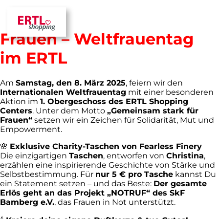
Gemeinsam stark für
Frauen – Weltfrauentag
im ERTL
Am
Samstag, den 8. März 2025
, feiern wir den
Internationalen Weltfrauentag
mit einer besonderen
Aktion im
1. Obergeschoss des ERTL Shopping
Centers
. Unter dem Motto
„Gemeinsam stark für
Frauen“
setzen wir ein Zeichen für Solidarität, Mut und
Empowerment.
🌸
Exklusive Charity-Taschen von Fearless Finery
Die einzigartigen
Taschen
, entworfen von
Christina
,
erzählen eine inspirierende Geschichte von Stärke und
Selbstbestimmung. Für
nur 5 € pro Tasche
kannst Du
ein Statement setzen – und das Beste:
Der gesamte
Erlös geht an das Projekt „NOTRUF“ des SkF
Bamberg e.V.
, das Frauen in Not unterstützt.