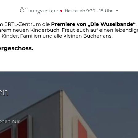
e“ mit Suza Kolb
Öffnungszeiten:
Heute: ab 9:30 - 18 Uhr
 im ERTL-Zentrum die
Premiere von „Die Wuselbande“
.
 aus ihrem neuen Kinderbuch. Freut euch auf einen leben
 Kinder, Familien und alle kleinen Bücherfans.
ergeschoss.
en
ionen nur