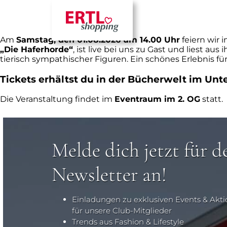
Premieren-Lesung:
„Die Wuselband
Am
Samstag, den 01.08.2026 um 14.00 Uhr
feiern wir
„Die Haferhorde“
, ist live bei uns zu Gast und liest
tierisch sympathischer Figuren. Ein schönes Erlebnis für
Tickets erhältst du in der Bücherwelt im Unt
Die Veranstaltung findet im
Eventraum im 2. OG
statt.
Melde dich jetzt für d
Newsletter an!
Einladungen zu exklusiven Events & Akt
für unsere Club-Mitglieder
Trends aus Fashion & Lifestyle