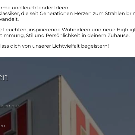
Wärme und leuchtender Ideen.
assiker, die seit Generationen Herzen zum Strahlen brin
wandelt.
e Leuchten, inspirierende Wohnideen und neue Highligh
r Stimmung, Stil und Persönlichkeit in deinem Zuhause.
s dich von unserer Lichtvielfalt begeistern!
en
ionen nur
nen