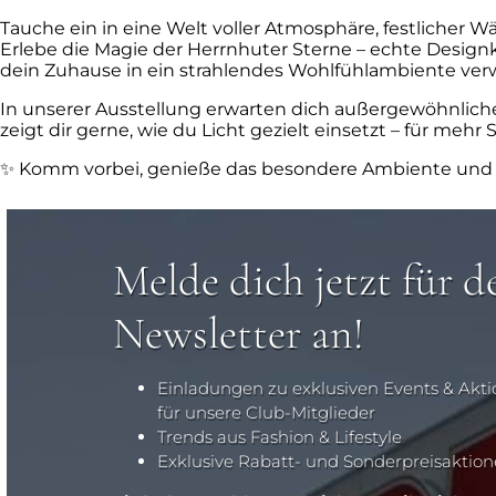
Tauche ein in eine Welt voller Atmosphäre, festlicher 
Erlebe die Magie der Herrnhuter Sterne – echte Designkl
dein Zuhause in ein strahlendes Wohlfühlambiente ver
In unserer Ausstellung erwarten dich außergewöhnlich
zeigt dir gerne, wie du Licht gezielt einsetzt – für meh
✨ Komm vorbei, genieße das besondere Ambiente und las
Melde dich jetzt für d
Newsletter an!
Einladungen zu exklusiven Events & Akt
für unsere Club-Mitglieder
Trends aus Fashion & Lifestyle
Exklusive Rabatt- und Sonderpreisaktio