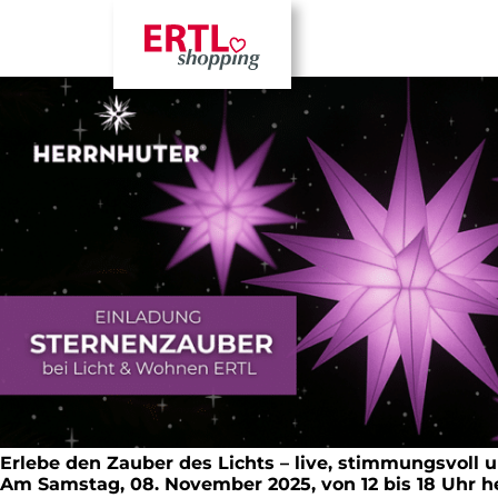
✨ Sternenzauber bei Licht & Wohn
Erlebe den Zauber des Lichts – live, stimmungsvoll u
Am Samstag, 08. November 2025, von 12 bis 18 Uhr he