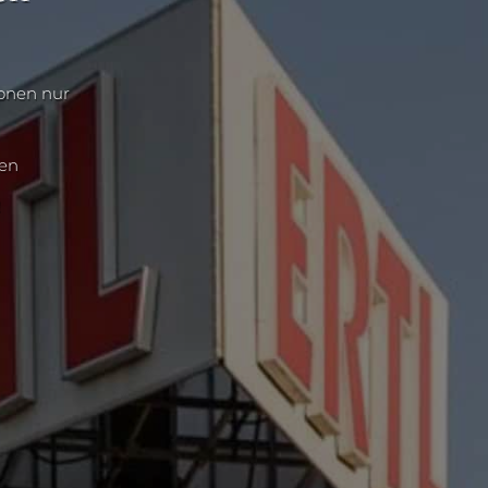
ionen nur
nen