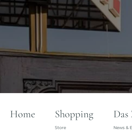
Home
Shopping
Das
Store
News & E