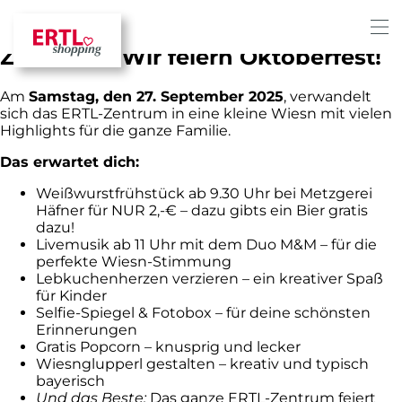
„AUFGEBREZELT IS…“ im ERTL
Zentrum – Wir feiern Oktoberfest!
Am
Samstag, den 27. September 2025
, verwandelt
sich das ERTL-Zentrum in eine kleine Wiesn mit vielen
Highlights für die ganze Familie.
Das erwartet dich:
Weißwurstfrühstück ab 9.30 Uhr bei Metzgerei
Häfner für NUR 2,-€ – dazu gibts ein Bier gratis
dazu!
Livemusik ab 11 Uhr mit dem Duo M&M – für die
perfekte Wiesn-Stimmung
Lebkuchenherzen verzieren – ein kreativer Spaß
für Kinder
Selfie-Spiegel & Fotobox – für deine schönsten
Erinnerungen
Gratis Popcorn – knusprig und lecker
Wiesnglupperl gestalten – kreativ und typisch
bayerisch
Und das Beste:
Das ganze ERTL-Zentrum feiert