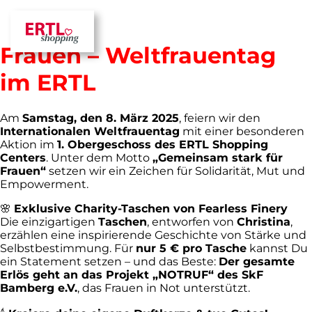
Gemeinsam stark für
Frauen – Weltfrauentag
im ERTL
Am
Samstag, den 8. März 2025
, feiern wir den
Internationalen Weltfrauentag
mit einer besonderen
Aktion im
1. Obergeschoss des ERTL Shopping
Centers
. Unter dem Motto
„Gemeinsam stark für
Frauen“
setzen wir ein Zeichen für Solidarität, Mut und
Empowerment.
🌸
Exklusive Charity-Taschen von Fearless Finery
Die einzigartigen
Taschen
, entworfen von
Christina
,
erzählen eine inspirierende Geschichte von Stärke und
Selbstbestimmung. Für
nur 5 € pro Tasche
kannst Du
ein Statement setzen – und das Beste:
Der gesamte
Erlös geht an das Projekt „NOTRUF“ des SkF
Bamberg e.V.
, das Frauen in Not unterstützt.