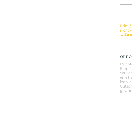
Print@
nicht 
→ Zu 
OPTIO
Möchte
Empfän
Servic
eine h
indivi
Gutsch
gewüns