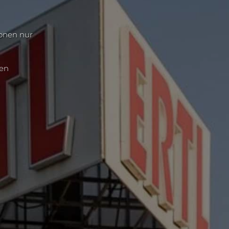
ionen nur
nen