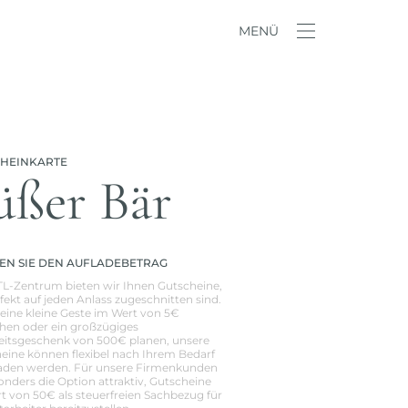
MENÜ
CHEINKARTE
üßer Bär
N SIE DEN AUFLADEBETRAG
L-Zentrum bieten wir Ihnen Gutscheine,
rfekt auf jeden Anlass zugeschnitten sind.
 eine kleine Geste im Wert von 5€
en oder ein großzügiges
itsgeschenk von 500€ planen, unsere
eine können flexibel nach Ihrem Bedarf
aden werden. Für unsere Firmenkunden
sonders die Option attraktiv, Gutscheine
t von 50€ als steuerfreien Sachbezug für