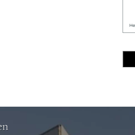
He
en