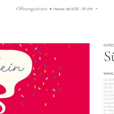
Öffnungszeiten:
Heute: ab 9:30 - 19 Uhr
GUTS
S
WÄHLE
Im ERT
die pe
Ob Sie
wünsch
Hochze
Gutsch
aufgel
ist be
im Wer