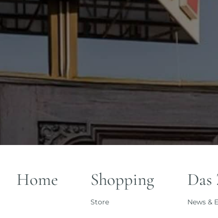
Home
Shopping
Das
Store
News & E