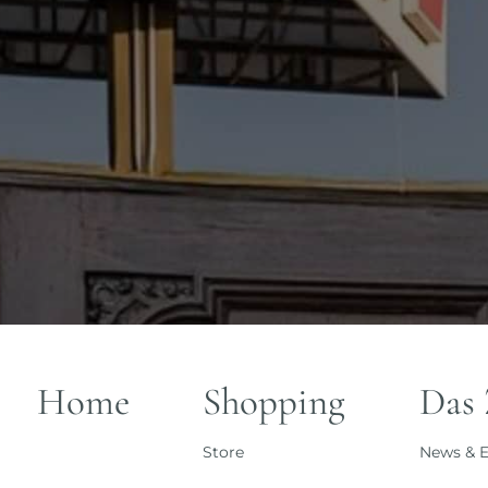
Home
Shopping
Das
Store
News & E