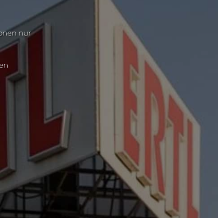
ionen nur
nen