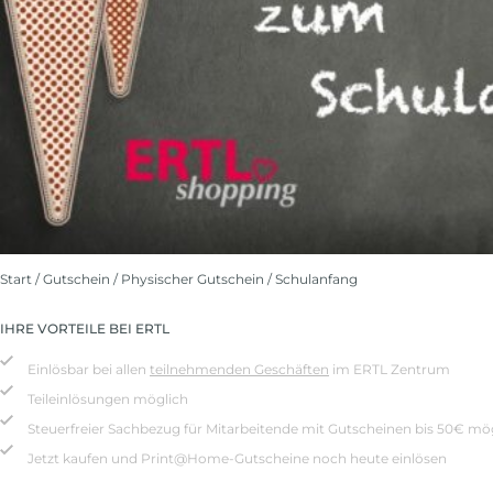
Start
/
Gutschein
/
Physischer Gutschein
/ Schulanfang
IHRE VORTEILE BEI ERTL
Einlösbar bei allen
teilnehmenden Geschäften
im ERTL Zentrum
Teileinlösungen möglich
Steuerfreier Sachbezug für Mitarbeitende mit Gutscheinen bis 50€ mö
Jetzt kaufen und Print@Home-Gutscheine noch heute einlösen