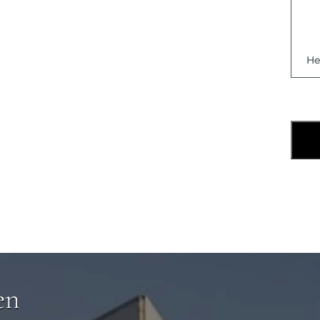
He
en