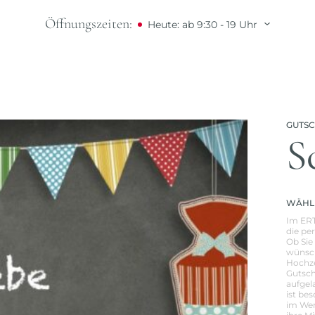
Öffnungszeiten:
Heute: ab 9:30 - 19 Uhr
GUTS
S
WÄHLE
Im ERT
die pe
Ob Sie
wünsch
Hochze
Gutsch
aufgel
ist be
im Wer