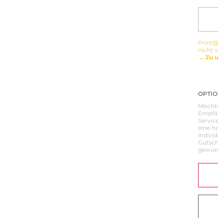
Print@
nicht 
→ Zu 
OPTIO
Möchte
Empfän
Servic
eine h
indivi
Gutsch
gewüns