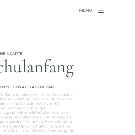
MENÜ
CHEINKARTE
chulanfang
N SIE DEN AUFLADEBETRAG
L-Zentrum bieten wir Ihnen Gutscheine,
rfekt auf jeden Anlass zugeschnitten sind.
 eine kleine Geste im Wert von 5€
en oder ein großzügiges
itsgeschenk von 500€ planen, unsere
eine können flexibel nach Ihrem Bedarf
aden werden. Für unsere Firmenkunden
sonders die Option attraktiv, Gutscheine
t von 50€ als steuerfreien Sachbezug für