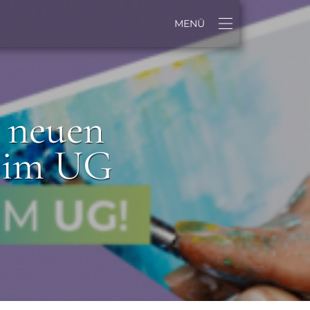
MENÜ
 neuen
 im UG