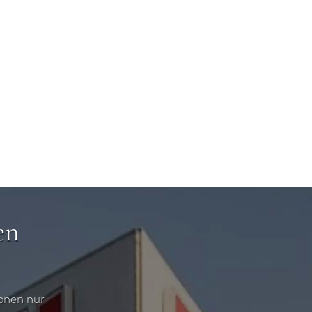
en
ionen nur