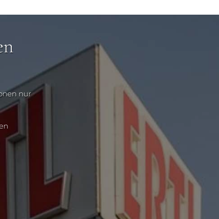
en
ionen nur
nen